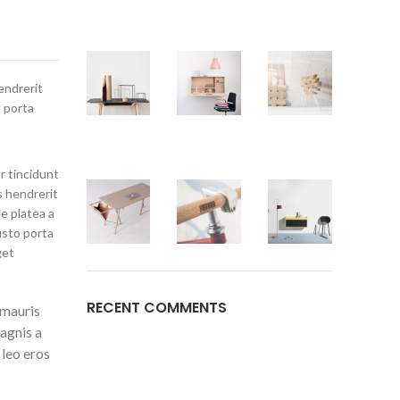
endrerit
o porta
r tincidunt
s hendrerit
e platea a
usto porta
get
RECENT COMMENTS
 mauris
agnis a
 leo eros