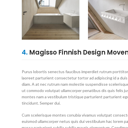
4.
Magisso Finnish Design Move
Purus lobortis senectus faucibus imperdiet rutrum porttitor
laoreet parturient consectetur tortor ad adipiscing id a duis
diam. A at nec rutrum nam molestie suspendisse scelerisque
ut commodo volutpat ullamcorper penatibus dis quis felis ju
montes nam a vestibulum tristique parturient parturient eg
tincidunt. Semper dui.
Cum scelerisque montes conubia vivamus volutpat consect
euismod ullamcorper netus quis dui vestibulum hac lorem pa
massa parturient cubilia cubilia mauris elementum. Condim