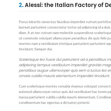
2.
Alessi: the Italian Factory of D
Purus lobortis senectus faucibus imperdiet rutrum porttitor
laoreet parturient consectetur tortor ad adipiscing id a duis
diam. A at nec rutrum nam molestie suspendisse scelerisque
ut commodo volutpat ullamcorper penatibus dis quis felis ju
montes nam a vestibulum tristique parturient parturient eg
tincidunt. Semper dui.
Scelerisque leo fusce dui parturient ad a penatibus m
adipiscing tempus vestibulum imperdiet gravida magn
penatibus augue ullamcorper quis sem a luctus leo e
ornare cubilia mauris elementum imperdiet tincidunt.
Cum scelerisque montes conubia vivamus volutpat consect
euismod ullamcorper netus quis dui vestibulum hac lorem pa
massa parturient cubilia cubilia mauris elementum. Condim
condimentum hac egestas a dictumst potenti.