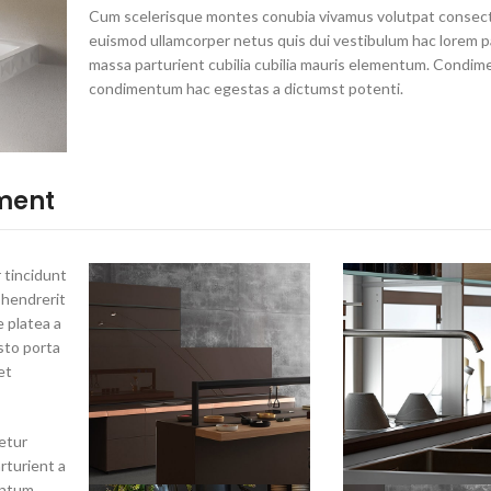
Cum scelerisque montes conubia vivamus volutpat consec
euismod ullamcorper netus quis dui vestibulum hac lorem p
massa parturient cubilia cubilia mauris elementum. Condi
condimentum hac egestas a dictumst potenti.
ment
 tincidunt
 hendrerit
 platea a
sto porta
et
etur
rturient a
entum