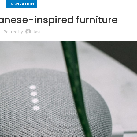
INSPIRATION
anese-inspired furniture
Posted by
Javi