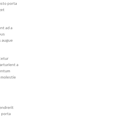
usto porta
get
ent ad a
pus
s augue
tetur
arturient a
mentum
 molestie
endrerit
o porta