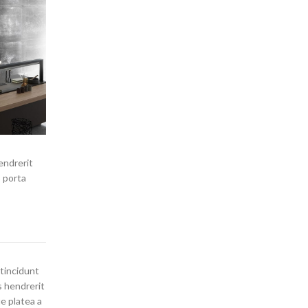
endrerit
o porta
 tincidunt
s hendrerit
e platea a