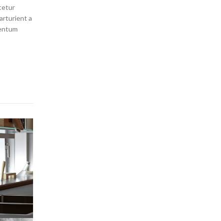
tetur
arturient a
mentum