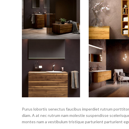
Purus lobortis senectus faucibus imperdiet rutrum porttitor 
diam. A at nec rutrum nam molestie suspendisse scelerisque
montes nam a vestibulum tristique parturient parturient ege