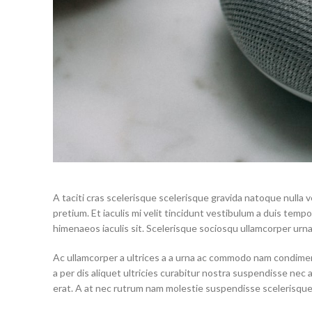
A taciti cras scelerisque scelerisque gravida natoque nulla v
pretium. Et iaculis mi velit tincidunt vestibulum a duis tem
himenaeos iaculis sit. Scelerisque sociosqu ullamcorper urn
Ac ullamcorper a ultrices a a urna ac commodo nam condimen
a per dis aliquet ultricies curabitur nostra suspendisse nec
erat. A at nec rutrum nam molestie suspendisse scelerisque