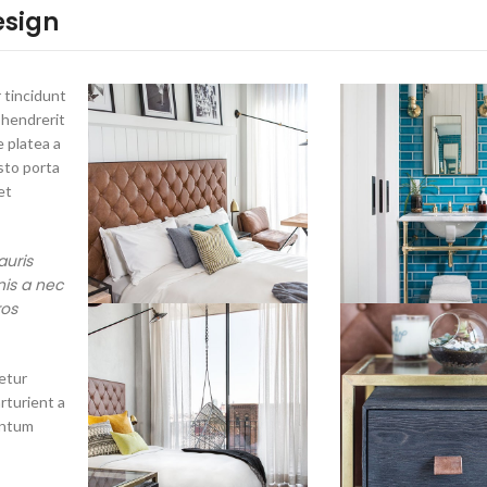
esign
 tincidunt
 hendrerit
 platea a
sto porta
et
auris
is a nec
ros
etur
rturient a
entum