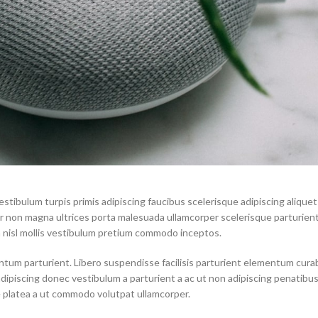
estibulum turpis primis adipiscing faucibus scelerisque adipiscing aliquet
por non magna ultrices porta malesuada ullamcorper scelerisque parturien
a nisl mollis vestibulum pretium commodo inceptos.
tum parturient. Libero suspendisse facilisis parturient elementum curab
 adipiscing donec vestibulum a parturient a ac ut non adipiscing penatibu
 platea a ut commodo volutpat ullamcorper.