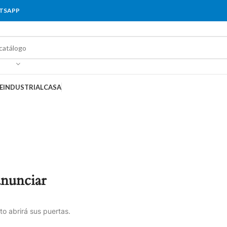
ATSAPP
E
INDUSTRIAL
CASA
anunciar
o abrirá sus puertas.