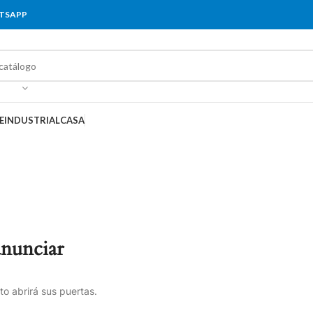
ATSAPP
E
INDUSTRIAL
CASA
anunciar
o abrirá sus puertas.