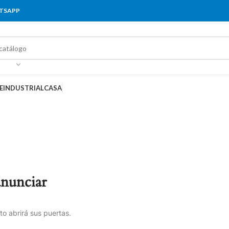
ATSAPP
E
INDUSTRIAL
CASA
anunciar
o abrirá sus puertas.