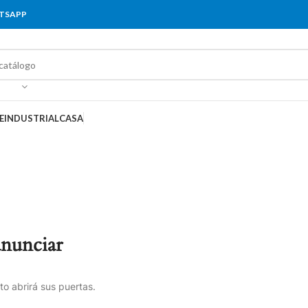
ATSAPP
E
INDUSTRIAL
CASA
anunciar
o abrirá sus puertas.