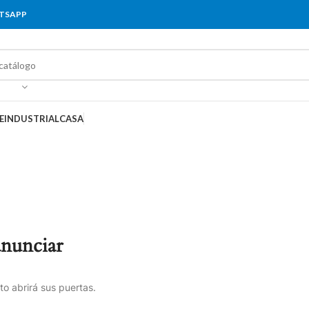
ATSAPP
E
INDUSTRIAL
CASA
anunciar
o abrirá sus puertas.