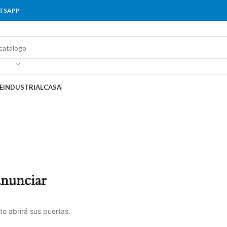
ATSAPP
E
INDUSTRIAL
CASA
anunciar
o abrirá sus puertas.