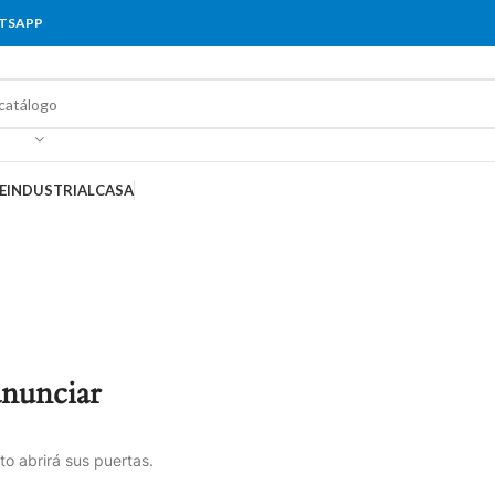
ATSAPP
E
INDUSTRIAL
CASA
anunciar
o abrirá sus puertas.