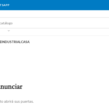
ATSAPP
E
INDUSTRIAL
CASA
anunciar
o abrirá sus puertas.