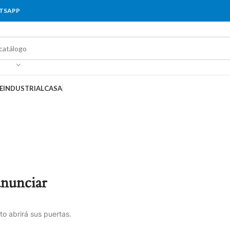
ATSAPP
E
INDUSTRIAL
CASA
anunciar
o abrirá sus puertas.