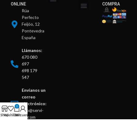
ONLINE
COMPRA
Mis compras
Mis vales descuento
Mis direcciones
Mis datos personales
Rúa
Sobre nosotros
Condiciones generales
Aviso legal y Privacidad
Perfecto
Feijóo, 12
Pontevedra
España
Llámanos:
670 080
697
698 179
547
Envíanos un
correo
electrónico:
0
info@servi-
Shop
Wishlist
Cart
Mi cuenta
kit.com